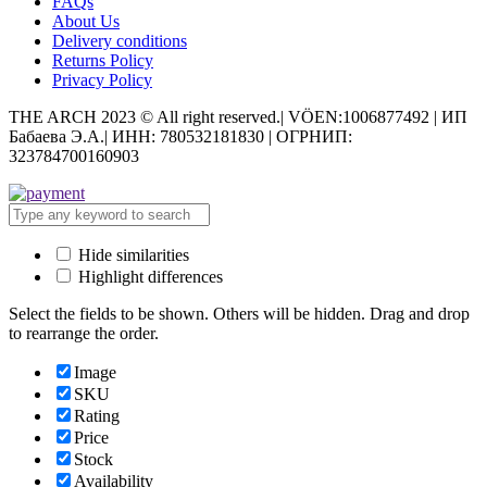
FAQs
About Us
Delivery conditions
Returns Policy
Privacy Policy
THE ARCH 2023 © All right reserved.| VÖEN:1006877492 | ИП
Бабаева Э.А.| ИНН: 780532181830 | ОГРНИП:
323784700160903
Hide similarities
Highlight differences
Select the fields to be shown. Others will be hidden. Drag and drop
to rearrange the order.
Image
SKU
Rating
Price
Stock
Availability