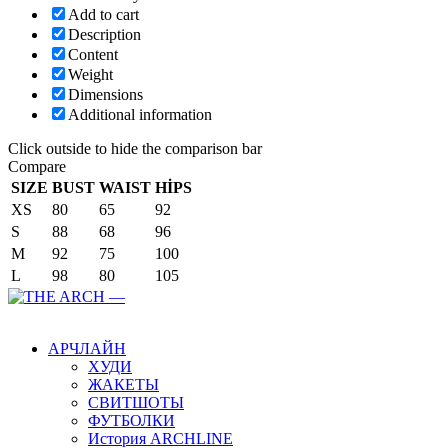
Add to cart
Description
Content
Weight
Dimensions
Additional information
Click outside to hide the comparison bar
Compare
SIZE
BUST
WAIST
HİPS
XS
80
65
92
S
88
68
96
M
92
75
100
L
98
80
105
Main Menu
АРЧЛАЙН
ХУДИ
ЖАКЕТЫ
СВИТШОТЫ
ФУТБОЛКИ
История ARCHLINE