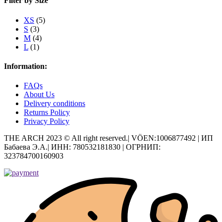
Filter by Size
XS
(5)
S
(3)
M
(4)
L
(1)
Information:
FAQs
About Us
Delivery conditions
Returns Policy
Privacy Policy
THE ARCH 2023 © All right reserved.| VÖEN:1006877492 | ИП
Бабаева Э.А.| ИНН: 780532181830 | ОГРНИП:
323784700160903