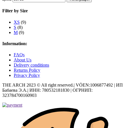
Filter by Size
XS
(9)
S
(8)
M
(9)
Information:
FAQs
About Us
Delivery conditions
Returns Policy
Privacy Policy
THE ARCH 2023 © All right reserved.| VÖEN:1006877492 | ИП
Бабаева Э.А.| ИНН: 780532181830 | ОГРНИП:
323784700160903