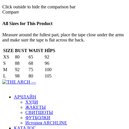
Click outside to hide the comparison bar
Compare
All Sizes for This Product
Measure around the fullest part, place the tape close under the arms
and make sure the tape is flat across the back.
SIZE
BUST
WAIST
HİPS
XS
80
65
92
S
88
68
96
M
92
75
100
L
98
80
105
Main Menu
АРЧЛАЙН
ХУДИ
ЖАКЕТЫ
СВИТШОТЫ
ФУТБОЛКИ
История ARCHLINE
КАТАЛОГ