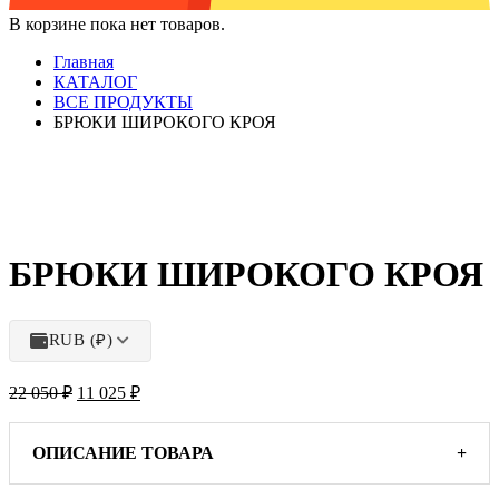
В корзине пока нет товаров.
Главная
КАТАЛОГ
ВСЕ ПРОДУКТЫ
БРЮКИ ШИРОКОГО КРОЯ
БРЮКИ ШИРОКОГО КРОЯ
RUB (₽)
Первоначальная
Текущая
22 050
₽
11 025
₽
цена
цена:
составляла
11
22
025 ₽.
ОПИСАНИЕ ТОВАРА
+
050 ₽.