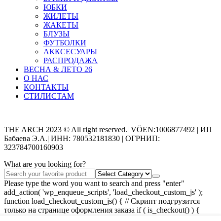
ЮБКИ
ЖИЛЕТЫ
ЖАКЕТЫ
БЛУЗЫ
ФУТБОЛКИ
АККСЕСУАРЫ
РАСПРОДАЖА
ВЕСНА & ЛЕТО 26
О НАС
КОНТАКТЫ
СТИЛИСТАМ
Categories
THE ARCH 2023 © All right reserved.| VÖEN:1006877492 | ИП
Бабаева Э.А.| ИНН: 780532181830 | ОГРНИП:
323784700160903
What are you looking for?
Please type the word you want to search and press "enter"
add_action( 'wp_enqueue_scripts', 'load_checkout_custom_js' );
function load_checkout_custom_js() { // Скрипт подгрузится
только на странице оформления заказа if ( is_checkout() ) {
wp_enqueue_script( 'checkout-custom-js',